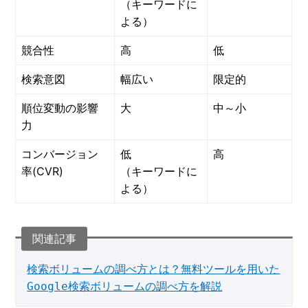
（キーワードに
よる）
競合性
高
低
検索意図
幅広い
限定的
順位変動の影響
大
中～小
力
コンバージョン
低
高
率(CVR)
（キーワードに
よる）
検索ボリュームの調べ方とは？無料ツールを用いた
Google検索ボリュームの調べ方を解説