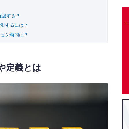
確認する？
計測するには？
ション時間は？
や定義とは