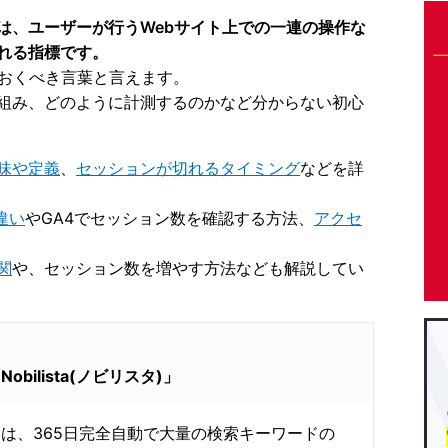
は、ユーザーが行うWebサイト上での一連の操作な
れる指標です。
ておくべき言葉と言えます。
組み、どのように計測するのかなど分からない初心
味や定義
、
セッションが切れるタイミング
などを詳
違い
やGA4でセッション数を確認する方法、
アクセ
関
や、セッション数を増やす方法なども解説してい
ilista(ノビリスタ)」
istaは、365日完全自動で大量の検索キーワードの