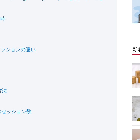
た時
レッションの違い
新
方法
のセッション数