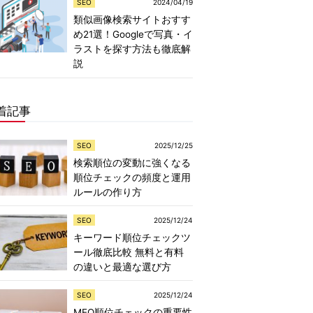
SEO
2024/04/19
類似画像検索サイトおすす
め21選！Googleで写真・イ
ラストを探す方法も徹底解
説
着記事
SEO
2025/12/25
検索順位の変動に強くなる
順位チェックの頻度と運用
ルールの作り方
SEO
2025/12/24
キーワード順位チェックツ
ール徹底比較 無料と有料
の違いと最適な選び方
SEO
2025/12/24
MEO順位チェックの重要性