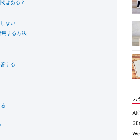
相関はある？
質
響しない
活用する方法
改善する
カ
する
AI
(
る
SE
問
W