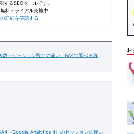
測するSEOツールです。
の無料トライアル実施中
istaの詳細を確認する
お
PV数・セッション数との違い、GA4で調べる方
s）とGA4（Google Analytics 4）のセッションの違い