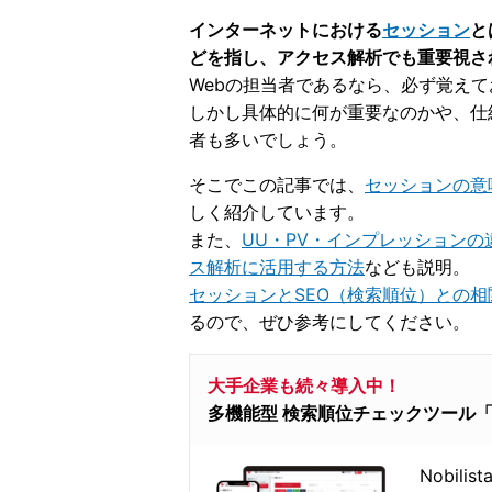
インターネットにおける
セッション
と
どを指し、アクセス解析でも重要視さ
Webの担当者であるなら、必ず覚え
しかし具体的に何が重要なのかや、仕
者も多いでしょう。
そこでこの記事では、
セッションの意
しく紹介しています。
また、
UU・PV・インプレッションの
ス解析に活用する方法
なども説明。
セッションとSEO（検索順位）との相
るので、ぜひ参考にしてください。
大手企業も続々導入中！
多機能型 検索順位チェックツール「Nob
Nobil