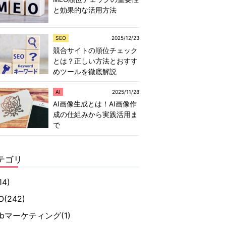
と効果的な活用方法
SEO
2025/12/23
競合サイトの順位チェック
とは？正しい方法とおすす
めツールを徹底解説
AI
2025/11/28
AI画像生成とは！AI画像作
成の仕組みから実践活用ま
で
テゴリ
14)
O
(242)
ebマーケティング
(1)