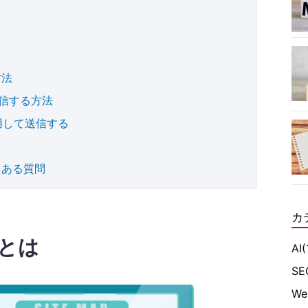
方法
送信する方法
eを使用して送信する
くある質問
カ
プとは
AI
(
SE
W