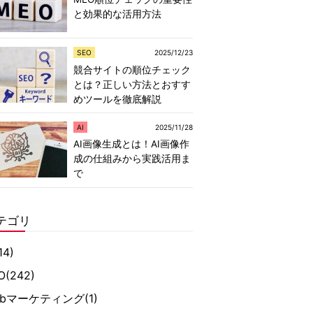
と効果的な活用方法
SEO
2025/12/23
競合サイトの順位チェック
とは？正しい方法とおすす
めツールを徹底解説
AI
2025/11/28
AI画像生成とは！AI画像作
成の仕組みから実践活用ま
で
テゴリ
14)
O
(242)
ebマーケティング
(1)