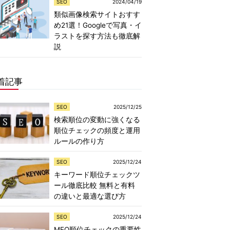
SEO
2024/04/19
類似画像検索サイトおすす
め21選！Googleで写真・イ
ラストを探す方法も徹底解
説
着記事
SEO
2025/12/25
検索順位の変動に強くなる
順位チェックの頻度と運用
ルールの作り方
SEO
2025/12/24
キーワード順位チェックツ
ール徹底比較 無料と有料
の違いと最適な選び方
SEO
2025/12/24
MEO順位チェックの重要性