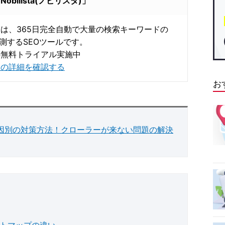
ilista(ノビリスタ)」
istaは、365日完全自動で大量の検索キーワードの
測するSEOツールです。
の無料トライアル実施中
istaの詳細を確認する
お
原因別の対策方法！クローラーが来ない問題の解決
イトマップの違い