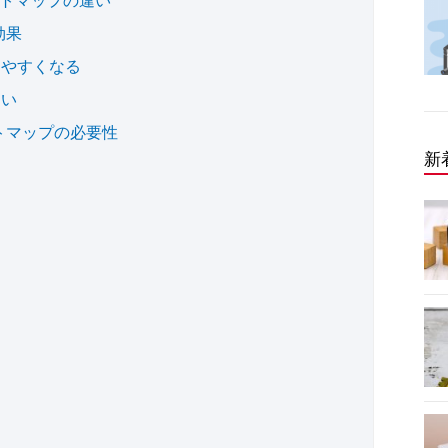
効果
しやすくなる
すい
トマップの必要性
新
う