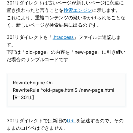
301リダイレクトは古いページが新しいページに永遠に
置き換わったと言うことを
検索エンジン
に示します。
これにより、重複コンテンツの疑いをかけられることな
く、新しいページが検索結果に出るのです。
301リダイレクトも「
.htaccess
」ファイルに追記しま
す。
下記は「old-page」の内容を「new-page」に引き継い
だ場合のサンプルコードです
RewriteEngine On
RewriteRule ^old-page.html$ /new-page.html
[R=301,L]
301リダイレクトでは新旧の
URL
を記述するので、その
ままのコピペはできません。