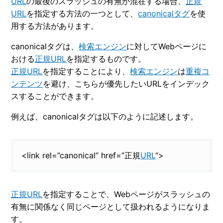
URL
の最後のスラッシュの有無が混在する場合、
正規
URL
を指定する方法の一つとして、
canonicalタグ
を使
用する方法があります。
canonicalタグは、
検索エンジン
に対してWebページに
おける
正規URL
を指定するものです。
正規URL
を指定することにより、
検索エンジン
は
重複コ
ンテンツ
を避け、こちらが優先したいURLをインデック
スすることができます。
例えば、canonicalタグは以下のように記述します。
<link rel=”canonical” href=”正規
URL
“>
正規URL
を指定することで、Webページがスラッシュの
有無に関係なく同じページとして扱われるようになりま
す。