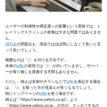
ユーザーの利便性や満足度への影響という意味では、ト
レイリングスラッシュの有無は大きな問題ではありませ
ん。
SEO
上の問題点も、現在ではほぼ気にしなくて良いと言
って良いでしょう。
無難なのは「/」を付ける方法です。
本来の
URL
の表現では「/」が付いていますし、サーバ
ーが有り無しを変換する手間もありません。
ただし、例えば名刺やチラシなどで
URL
を表記する場合
は、「/」を取った方が見栄えが良くなるでしょう。
特にトップページの
URL
を使う場合です。
例えば「https://www.yahoo.co.jp/」より
「https://www.yahoo.co.jp」の方が、スッキリするの