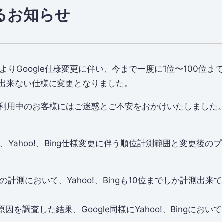
るお知らせ
土）よりGoogle仕様変更に伴い、今まで一度に1位〜100位
測出来ない仕様に変更となりました。
taをご利用中のお客様にはご迷惑とご不安をおかけいたしました
続き、Yahoo!、Bing仕様変更に伴う順位計測範囲と変更後
）の計測において、Yahoo!、Bingも10位までしか計測出
因を調査した結果、Google同様にYahoo!、Bingにお