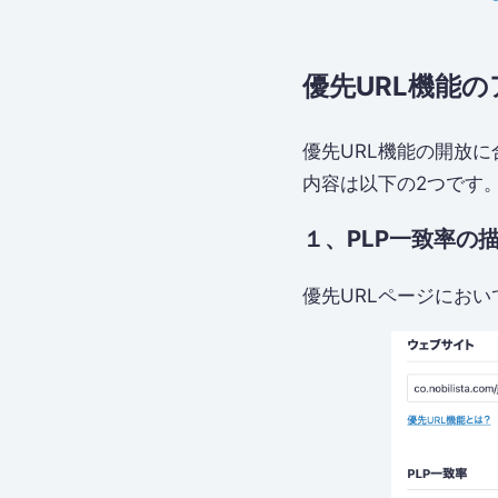
優先URL機能
優先URL機能の開放
内容は以下の2つです
１、PLP一致率の
優先URLページにお