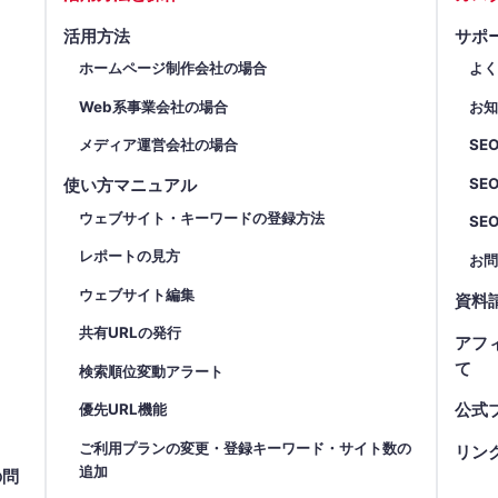
活用方法
サポ
ホームページ制作会社の場合
よ
Web系事業会社の場合
お
メディア運営会社の場合
SE
SE
使い方マニュアル
ウェブサイト・キーワードの登録方法
SE
レポートの見方
お
ウェブサイト編集
資料
共有URLの発行
アフ
て
検索順位変動アラート
優先URL機能
公式
ご利用プランの変更・登録キーワード・サイト数の
リン
追加
の問