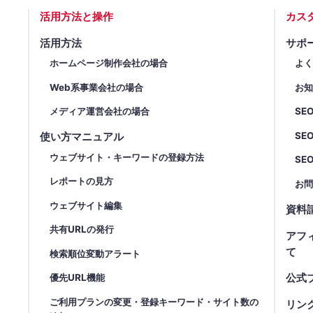
活用方法と操作
カス
活用方法
サポ
ホームページ制作会社の場合
よ
Web系事業会社の場合
お
メディア運営会社の場合
SE
SE
使い方マニュアル
ウェブサイト・キーワードの登録方法
SE
レポートの見方
お
ウェブサイト編集
資料
共有URLの発行
アフ
て
検索順位変動アラート
優先URL機能
公式
ご利用プランの変更・登録キーワード・サイト数の
リン